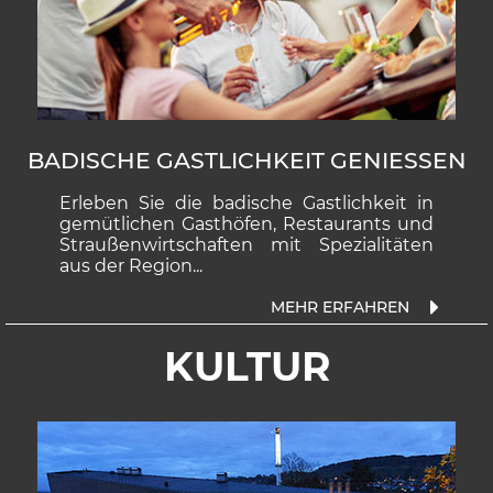
BADISCHE GASTLICHKEIT GENIESSEN
Erleben Sie die ba­dische Gast­lich­keit in
ge­müt­li­chen Gast­hö­fen, Res­tau­rants und
Strau­ßen­wirt­schaf­ten mit Spe­zi­ali­tä­ten
aus der Re­gion...
KULTUR