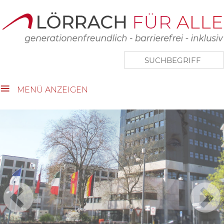
close Submenü
Touristische Vielfalt
Lebenswertes Lörrach
Aktuelles
Wer wir sind
MENÜ ANZEIGEN
Kontakt
Impressum
Datenschutz
Links