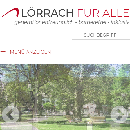
close Submenü
Touristische Vielfalt
Lebenswertes Lörrach
Aktuelles
Wer wir sind
MENÜ ANZEIGEN
Kontakt
Impressum
Datenschutz
Links