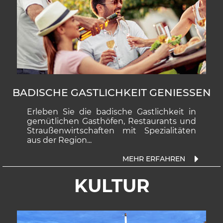
BADISCHE GASTLICHKEIT GENIESSEN
Erleben Sie die ba­dische Gast­lich­keit in
ge­müt­li­chen Gast­hö­fen, Res­tau­rants und
Strau­ßen­wirt­schaf­ten mit Spe­zi­ali­tä­ten
aus der Re­gion...
KULTUR