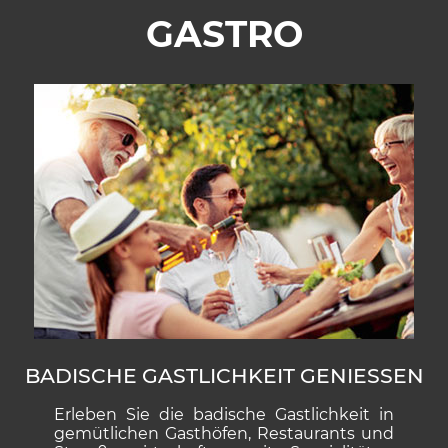
GASTRO
BADISCHE GASTLICHKEIT GENIESSEN
Erleben Sie die ba­dische Gast­lich­keit in
ge­müt­li­chen Gast­hö­fen, Res­tau­rants und