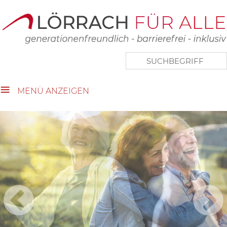
close Submenü
Touristische Vielfalt
Lebenswertes Lörrach
Aktuelles
Wer wir sind
MENÜ ANZEIGEN
Kontakt
Impressum
Datenschutz
Links