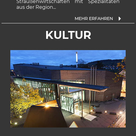
Strau­ßen­wirt­schaf­ten mit Spe­zi­ali­tä­ten
aus der Re­gion...
KULTUR