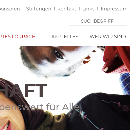
ponsoren
I
Stiftungen
I
Kontakt
I
Links
I
Impressum
RTES LÖRRACH
AKTUELLES
WER WIR SIND
HAFT