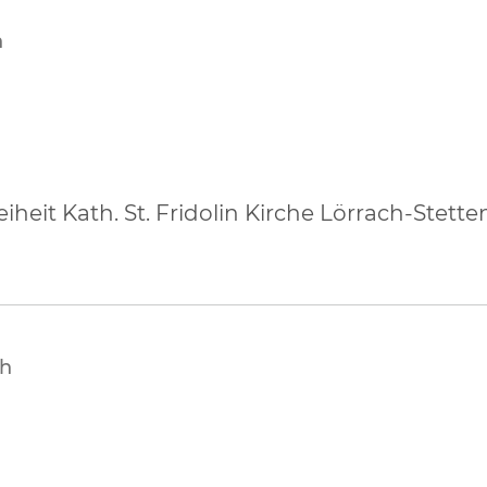
n
heit Kath. St. Fridolin Kirche Lörrach-Stette
ch