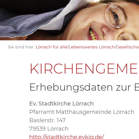
Sie sind hier:
Lörrach für alle
/
Lebenswertes Lörrach
/
Gesellschaf
KIRCHENGEME
Erhebungsdaten zur Ba
Ev. Stadtkirche Lörrach
Pfarramt Matthäusgemeinde Lörrach
Baslerstr. 147
79539 Lörrach
http://stadtkirche.evkig.de/